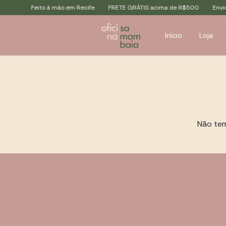
Feito à mão em Recife
FRETE GRÁTIS acima de R$500
Envio p
Início
Loja
Não tem