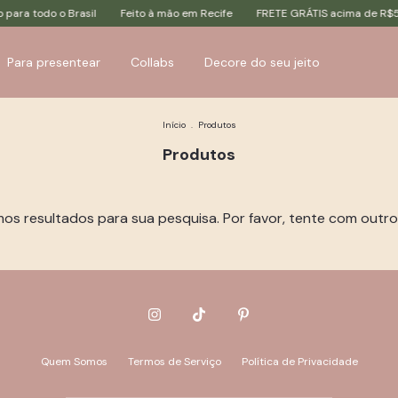
ara todo o Brasil
Feito à mão em Recife
FRETE GRÁTIS acima de R$50
Para presentear
Collabs
Decore do seu jeito
Início
.
Produtos
Produtos
os resultados para sua pesquisa. Por favor, tente com outros 
Quem Somos
Termos de Serviço
Política de Privacidade